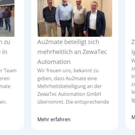
n zu
Au2mate beteiligt sich
Z
 in
mehrheitlich an ZewaTec
I
W
Automation
z
ser Team
Wir freuen uns, bekannt zu
I
eren
geben, dass Au2mate eine
z
2mate
Mehrheitsbeteiligung an der
l
ZewaTec Automation GmbH
I
en.
übernimmt. Die entsprechende
M
Mehr erfahren